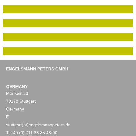
ENGELSMANN PETERS GMBH
Imprint
Data protection
GERMANY
Mörikestr. 1
70178 Stuttgart
Germany
E.
stuttgart(at)engelsmannpeters.de
T. +49 (0) 711 25 85 48-90