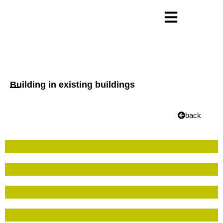
Skip
to
content
Building in existing buildings
back