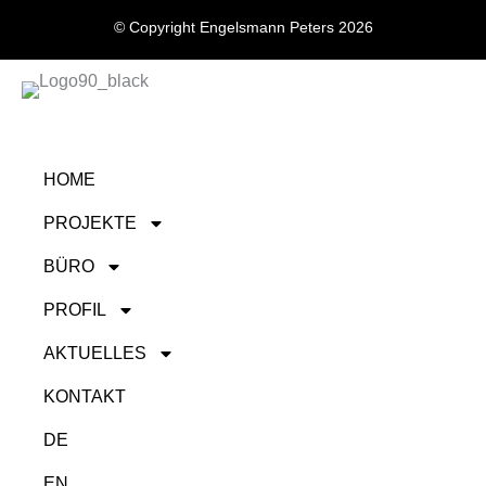
k
t
© Copyright Engelsmann Peters 2026
e
a
d
g
i
r
n
a
m
HOME
PROJEKTE
BÜRO
PROFIL
AKTUELLES
KONTAKT
DE
EN