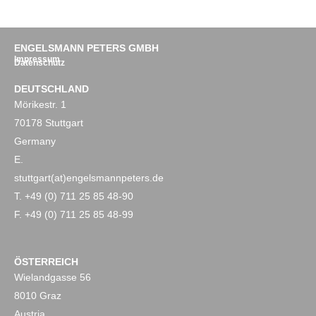
ENGELSMANN PETERS GMBH
Impressum
Datenschutz
DEUTSCHLAND
Mörikestr. 1
70178 Stuttgart
Germany
E.
stuttgart(at)engelsmannpeters.de
T. +49 (0) 711 25 85 48-90
F. +49 (0) 711 25 85 48-99
ÖSTERREICH
Wielandgasse 56
8010 Graz
Austria