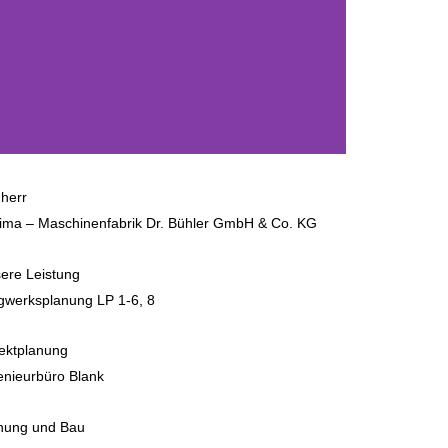
herr
ima – Maschinenfabrik Dr. Bühler GmbH & Co. KG
ere Leistung
gwerksplanung LP 1-6, 8
ektplanung
enieurbüro Blank
nung und Bau