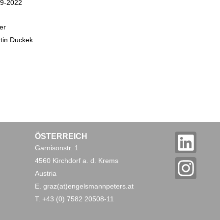
9-2022
er
tin Duckek
L
I
ÖSTERREICH
Garnisonstr. 1
i
n
4560 Kirchdorf a. d. Krems
n
s
Austria
E. graz(at)engelsmannpeters.at
k
t
T. +43 (0) 7582 20508-11
e
a