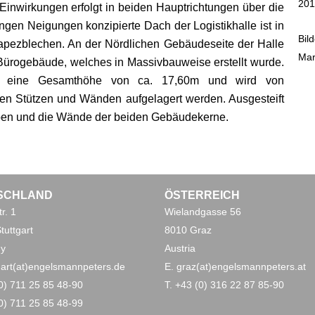
201
Einwirkungen erfolgt in beiden Hauptrichtungen über die
ngen Neigungen konzipierte Dach der Logistikhalle ist in
Bild
apezblechen. An der Nördlichen Gebäudeseite der Halle
Mar
 Bürogebäude, welches in Massivbauweise erstellt wurde.
hat eine Gesamthöhe von ca. 17,60m und wird von
den Stützen und Wänden aufgelagert werden. Ausgesteift
ben und die Wände der beiden Gebäudekerne.
SCHLAND
ÖSTERREICH
r. 1
Wielandgasse 56
tuttgart
8010 Graz
y
Austria
tgart(at)engelsmannpeters.de
E. graz(at)engelsmannpeters.at
(0) 711 25 85 48-90
T. +43 (0) 316 22 87 85-90
(0) 711 25 85 48-99