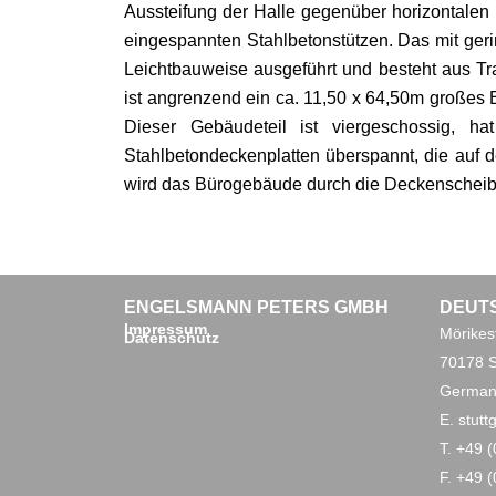
Aussteifung der Halle gegenüber horizontalen 
eingespannten Stahlbetonstützen. Das mit geri
Leichtbauweise ausgeführt und besteht aus Tr
ist angrenzend ein ca. 11,50 x 64,50m großes
Dieser Gebäudeteil ist viergeschossig, 
Stahlbetondeckenplatten überspannt, die auf 
wird das Bürogebäude durch die Deckenschei
ENGELSMANN PETERS GMBH
DEUT
Impressum
Mörikest
Datenschutz
70178 S
German
E. stut
T. +49 
F. +49 