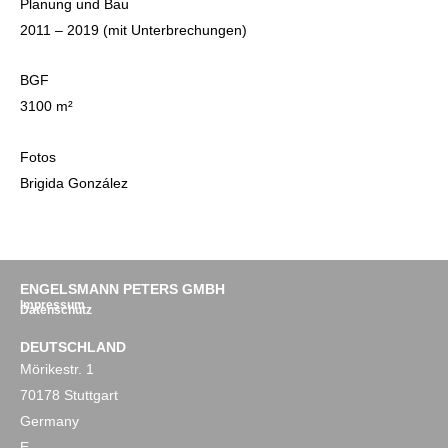
Planung und Bau
2011 – 2019 (mit Unterbrechungen)
BGF
3100 m²
Fotos
Brigida González
ENGELSMANN PETERS GMBH
Impressum
Datenschutz
DEUTSCHLAND
Mörikestr. 1
70178 Stuttgart
Germany
E.