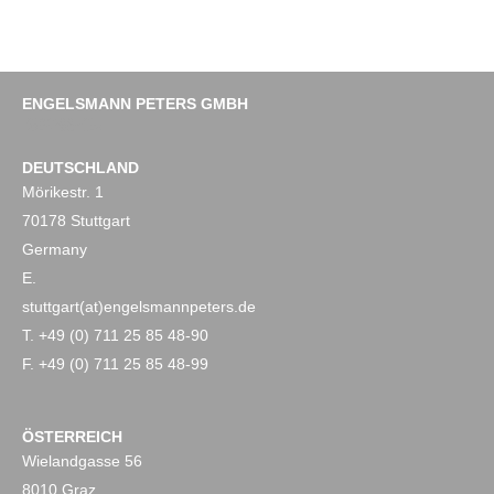
ENGELSMANN PETERS GMBH
Impressum
Datenschutz
DEUTSCHLAND
Mörikestr. 1
70178 Stuttgart
Germany
E.
stuttgart(at)engelsmannpeters.de
T. +49 (0) 711 25 85 48-90
F. +49 (0) 711 25 85 48-99
ÖSTERREICH
Wielandgasse 56
8010 Graz