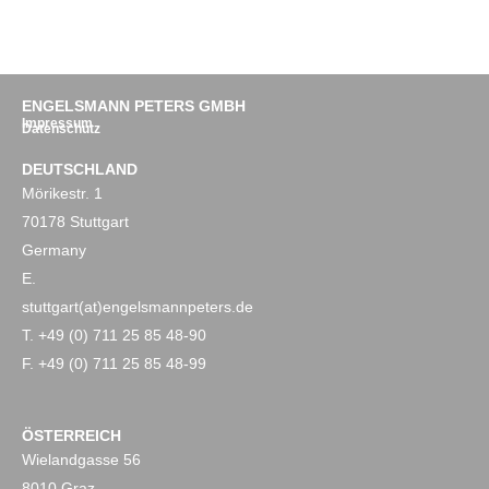
ENGELSMANN PETERS GMBH
Impressum
Datenschutz
DEUTSCHLAND
Mörikestr. 1
70178 Stuttgart
Germany
E.
stuttgart(at)engelsmannpeters.de
T. +49 (0) 711 25 85 48-90
F. +49 (0) 711 25 85 48-99
ÖSTERREICH
Wielandgasse 56
8010 Graz