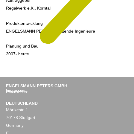
Auftraggeber
Regalwerk e.K., Korntal
Produktentwicklung
ENGELSMANN PETERS Beratende Ingenieure
Planung und Bau
2007- heute
ENGELSMANN PETERS GMBH
Impressum
Datenschutz
DEUTSCHLAND
Mörikestr. 1
70178 Stuttgart
Germany
E.