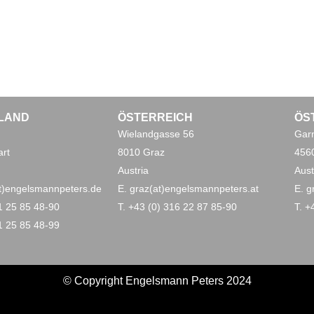
LAND
ÖSTERREICH
ÖS
Wielandgasse 56
Garn
art
8010 Graz
4560
Austria
Aust
(at)engelsmannpeters.de
E. graz(at)engelsmannpeters.at
E. g
11 25 85 48-90
T. +43 (0) 316 22 87 85-90
T. +
11 25 85 48-99
© Copyright Engelsmann Peters 2024