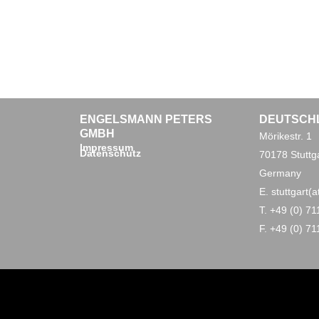
ENGELSMANN PETERS
DEUTSCH
GMBH
Mörikestr. 1
Impressum
Datenschutz
70178 Stuttg
Germany
E. stuttgart
T. +49 (0) 7
F. +49 (0) 7