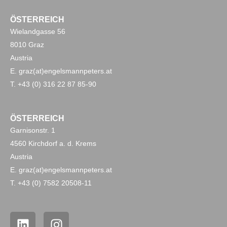
ÖSTERREICH
Wielandgasse 56
8010 Graz
Austria
E. graz(at)engelsmannpeters.at
T. +43 (0) 316 22 87 85-90
ÖSTERREICH
Garnisonstr. 1
4560 Kirchdorf a. d. Krems
Austria
E. graz(at)engelsmannpeters.at
T. +43 (0) 7582 20508-11
L
I