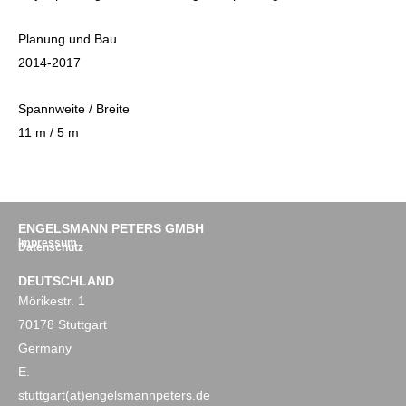
Planung und Bau
2014-2017
Spannweite / Breite
11 m / 5 m
ENGELSMANN PETERS GMBH
Impressum
Datenschutz
DEUTSCHLAND
Mörikestr. 1
70178 Stuttgart
Germany
E.
stuttgart(at)engelsmannpeters.de