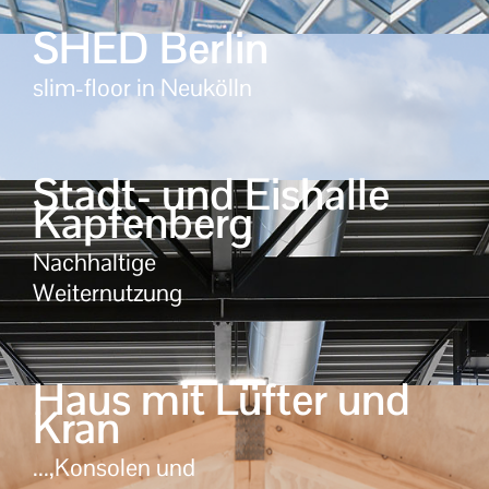
SHED Berlin
slim-floor in Neukölln
Stadt- und Eishalle
Kapfenberg
Nachhaltige
Weiternutzung
Haus mit Lüfter und
Kran
...,Konsolen und