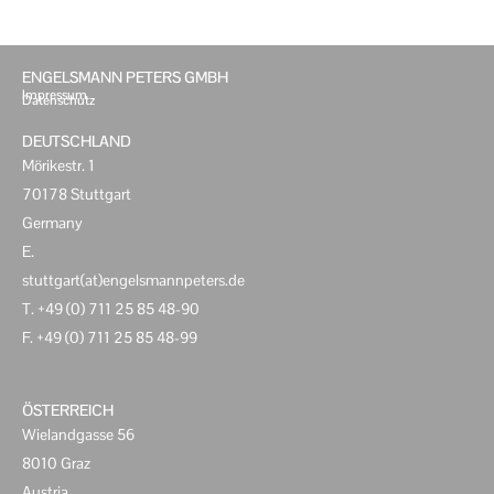
ENGELSMANN PETERS GMBH
Impressum
Datenschutz
DEUTSCHLAND
Mörikestr. 1
70178 Stuttgart
Germany
E.
stuttgart(at)engelsmannpeters.de
T. +49 (0) 711 25 85 48-90
F. +49 (0) 711 25 85 48-99
ÖSTERREICH
Wielandgasse 56
8010 Graz
Austria