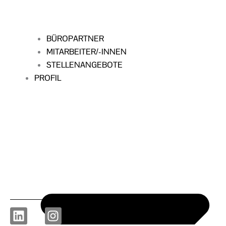
BÜROPARTNER
MITARBEITER/-INNEN
STELLENANGEBOTE
PROFIL
L
I
i
n