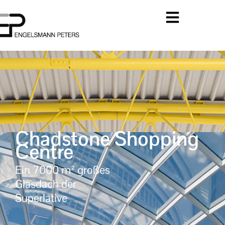
Chadstone Shopping
Centre
Ein 7000 m² großes
Glasdach der
Superlative